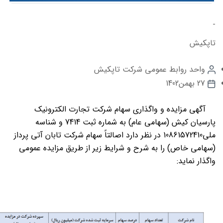
-
تاپکیش
واحد روابط عمومی شرکت تاپکیش
27 بهمن1402
آگهی مزایده و واگذاری سهام
شرکت تجارت الکترونیک
پارسیان کیش (سهامی عام) به شماره ثبت 7414 و شناسه
ملی10861572410 در نظر دارد اصالتاً سهام شرکت تابان آتی پرداز
(سهامی خاص) را به شرح و شرایط زیر از طریق مزایده عمومی
واگذار نماید: