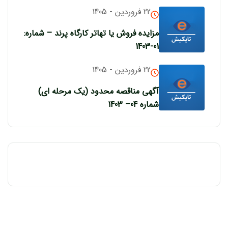
22 فروردین - 1405
مزایده فروش یا تهاتر کارگاه پرند – شماره:
01-1403
22 فروردین - 1405
آگهی مناقصه محدود (یک مرحله ای)
شماره 04– 1403